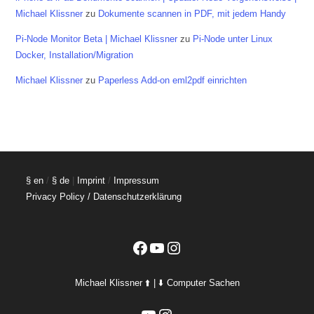
Michael Klissner
zu
Dokumente scannen in PDF, mit jedem Handy
Pi-Node Monitor Beta | Michael Klissner
zu
Pi-Node unter Linux
Docker, Installation/Migration
Michael Klissner
zu
Paperless Add-on eml2pdf einrichten
§ en
/
§ de
|
Imprint
/
Impressum
Privacy Policy / Datenschutzerklärung
Facebook
YouTube
Instagram
Michael Klissner ⬆️ | ⬇️ Computer Sachen