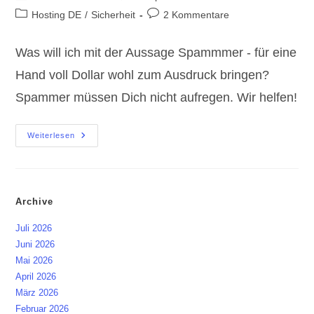
Autor:
veröffentlicht:
Beitrags-
Beitrags-
Hosting DE
/
Sicherheit
2 Kommentare
Kategorie:
Kommentare:
Was will ich mit der Aussage Spammmer - für eine
Hand voll Dollar wohl zum Ausdruck bringen?
Spammer müssen Dich nicht aufregen. Wir helfen!
Spammer
Weiterlesen
–
Für
Eine
Hand
Voll
Dollar
Archive
Juli 2026
Juni 2026
Mai 2026
April 2026
März 2026
Februar 2026