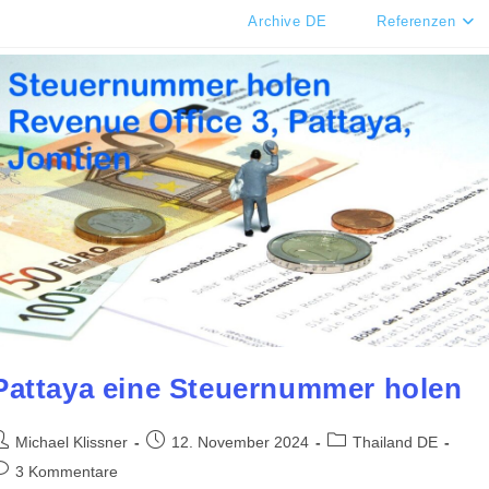
Archive DE
Referenzen
Pattaya eine Steuernummer holen
eitrags-
Beitrag
Beitrags-
Michael Klissner
12. November 2024
Thailand DE
utor:
veröffentlicht:
Kategorie:
eitrags-
3 Kommentare