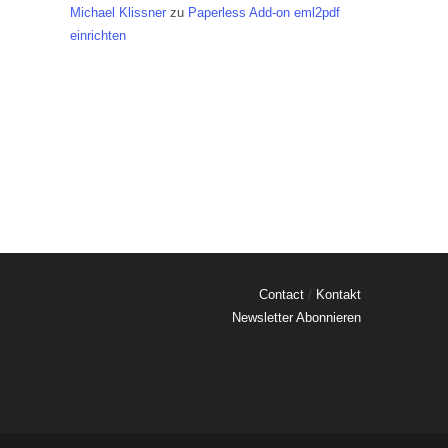
Michael Klissner
zu
Paperless Add-on eml2pdf
einrichten
Contact
/
Kontakt
Newsletter Abonnieren