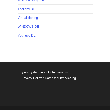
Test und Analysen
Thailand DE
Virtualisierung
WINDOWS DE
YouTube DE
§ en
/
§ de
|
Imprint
/
Impressum
Privacy Policy / Datenschutzerklärung