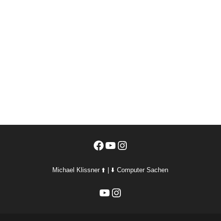
Facebook
YouTube
Instagram
Michael Klissner ⬆️ | ⬇️ Computer Sachen
YouTube
Instagram