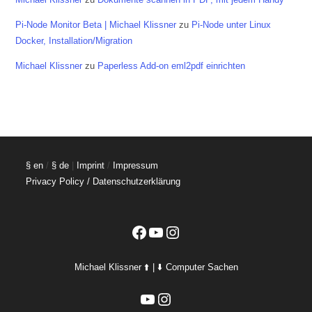
Pi-Node Monitor Beta | Michael Klissner
zu
Pi-Node unter Linux
Docker, Installation/Migration
Michael Klissner
zu
Paperless Add-on eml2pdf einrichten
§ en
/
§ de
|
Imprint
/
Impressum
Privacy Policy / Datenschutzerklärung
Facebook
YouTube
Instagram
Michael Klissner ⬆️ | ⬇️ Computer Sachen
YouTube
Instagram