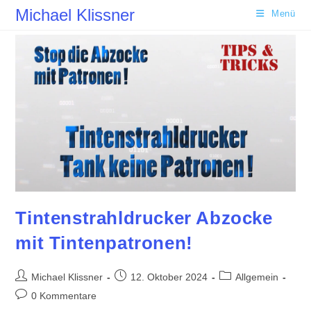
Zum
Michael Klissner
Menü
Inhalt
springen
Tintenstrahldrucker Abzocke
mit Tintenpatronen!
Beitrags-
Beitrag
Beitrags-
Michael Klissner
12. Oktober 2024
Allgemein
Autor:
veröffentlicht:
Kategorie:
Beitrags-
0 Kommentare
Kommentare: