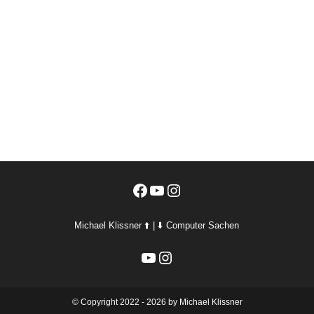
Facebook
YouTube
Instagram
Michael Klissner ⬆️ | ⬇️ Computer Sachen
YouTube
Instagram
©️ Copyright 2022 - 2026 by Michael Klissner