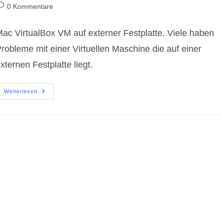
utor:
veröffentlicht:
Kategorie:
eitrags-
0 Kommentare
ommentare:
ac VirtualBox VM auf externer Festplatte. Viele haben
robleme mit einer Virtuellen Maschine die auf einer
xternen Festplatte liegt.
Mac
Weiterlesen
VirtualBox
VM
Auf
Externer
Festplatte