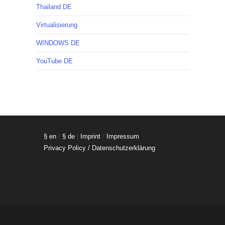
Thailand DE
Virtualisierung
WINDOWS DE
YouTube DE
§ en
/
§ de
|
Imprint
/
Impressum
Privacy Policy / Datenschutzerklärung