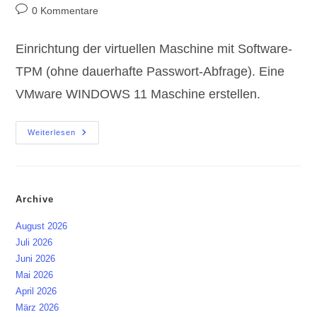
Autor:
veröffentlicht:
Kategorie:
Beitrags-
0 Kommentare
Kommentare:
Einrichtung der virtuellen Maschine mit Software-
TPM (ohne dauerhafte Passwort-Abfrage). Eine
VMware WINDOWS 11 Maschine erstellen.
VMware
Weiterlesen
WINDOWS
11
Maschine
Erstellen
X86
Und
Archive
ARM
August 2026
Juli 2026
Juni 2026
Mai 2026
April 2026
März 2026