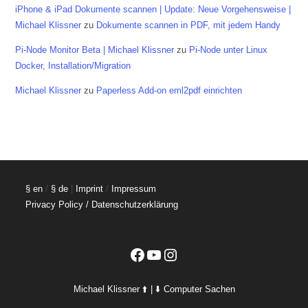
iPhone & iPad Dokumente scannen | Update: Neue Vorgehensweise |
Michael Klissner
zu
Dokumente scannen in PDF, mit jedem Handy
Pi-Node Monitor Beta | Michael Klissner
zu
Pi-Node unter Linux
Docker, Installation/Migration
Michael Klissner
zu
Paperless Add-on eml2pdf einrichten
§ en
/
§ de
|
Imprint
/
Impressum
Privacy Policy / Datenschutzerklärung
Facebook
YouTube
Instagram
Michael Klissner ⬆️ | ⬇️ Computer Sachen