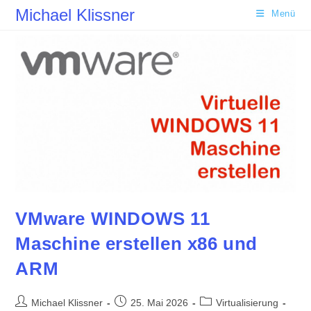
Zum
Michael Klissner
Menü
Inhalt
springen
VMware WINDOWS 11
Maschine erstellen x86 und
ARM
Beitrags-
Beitrag
Beitrags-
Michael Klissner
25. Mai 2026
Virtualisierung