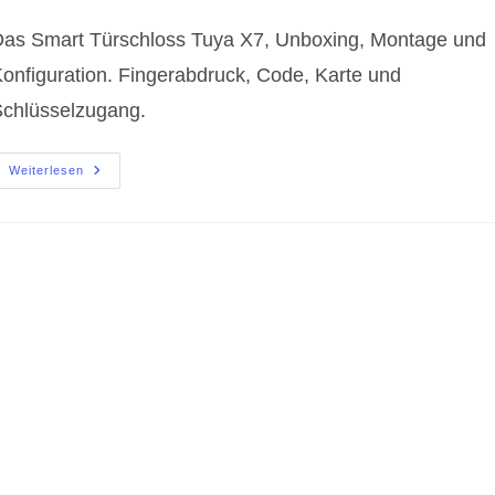
ommentare:
as Smart Türschloss Tuya X7, Unboxing, Montage und
onfiguration. Fingerabdruck, Code, Karte und
chlüsselzugang.
Smart
Weiterlesen
Türschloss
Tuya
X7