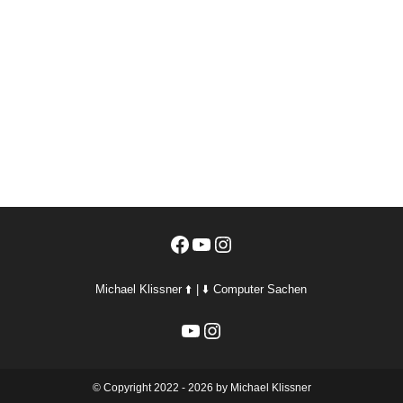
Facebook
YouTube
Instagram
Michael Klissner ⬆️ | ⬇️ Computer Sachen
YouTube
Instagram
©️ Copyright 2022 - 2026 by Michael Klissner