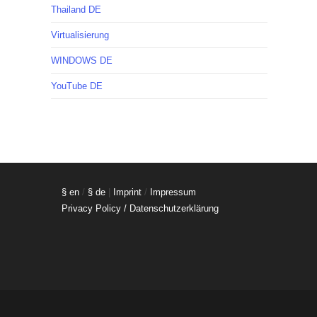
Thailand DE
Virtualisierung
WINDOWS DE
YouTube DE
§ en
/
§ de
|
Imprint
/
Impressum
Privacy Policy / Datenschutzerklärung