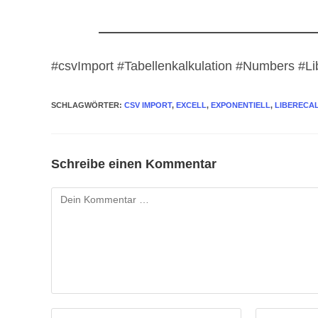
#csvImport #Tabellenkalkulation #Numbers #Li
SCHLAGWÖRTER
:
CSV IMPORT
,
EXCELL
,
EXPONENTIELL
,
LIBERECA
Schreibe einen Kommentar
Kommentar
Gib
Gib