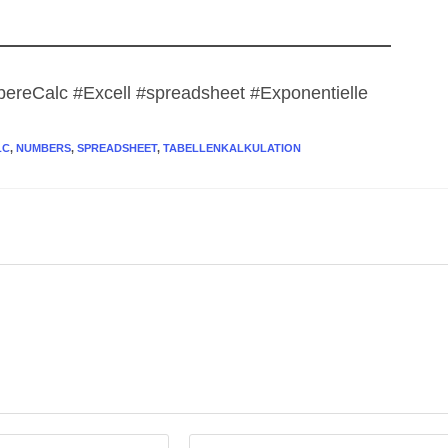
bereCalc #Excell #spreadsheet #Exponentielle
LC
,
NUMBERS
,
SPREADSHEET
,
TABELLENKALKULATION
Gib