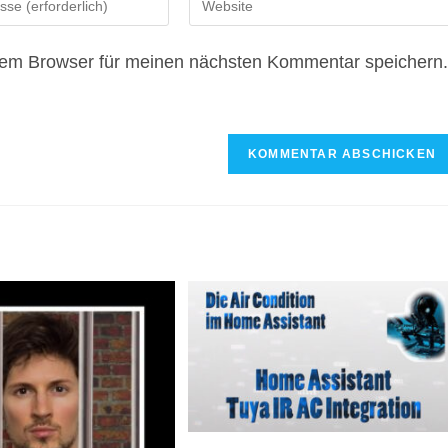
deine
Website-
sem Browser für meinen nächsten Kommentar speichern.
URL
ein
(optional)
n