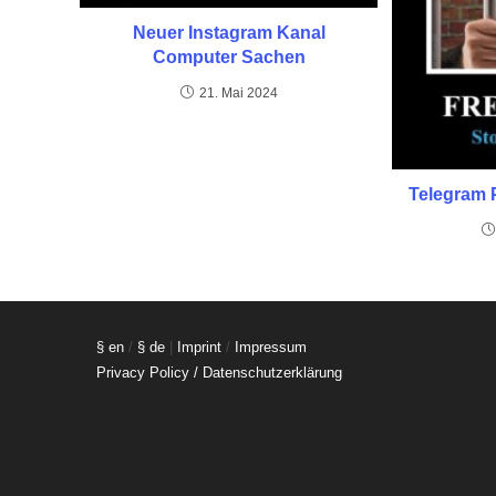
Neuer Instagram Kanal
Computer Sachen
21. Mai 2024
Telegram 
§ en
/
§ de
|
Imprint
/
Impressum
Privacy Policy / Datenschutzerklärung