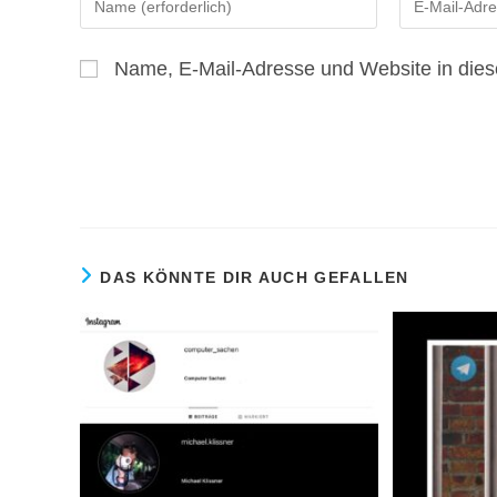
deinen
deine
Namen
E-
Name, E-Mail-Adresse und Website in die
oder
Mail-
Benutzernamen
Adresse
zum
zum
Kommentieren
Kommentiere
ein
ein
DAS KÖNNTE DIR AUCH GEFALLEN