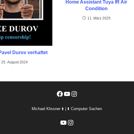
Home Assistant Tuya IR Air
Condition
11. März 2025
Pavel Durov verhaftet
25. August 2024
Facebook
YouTube
Instagram
Michael Klissner ⬆️ | ⬇️ Computer Sachen
YouTube
Instagram