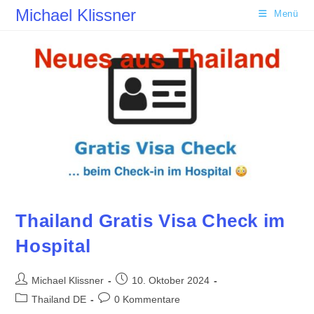
Zum
Michael Klissner
Menü
Inhalt
springen
Thailand Gratis Visa Check im
Hospital
Beitrags-
Beitrag
Michael Klissner
10. Oktober 2024
Autor:
veröffentlicht:
Beitrags-
Beitrags-
Thailand DE
0 Kommentare
Kategorie:
Kommentare: