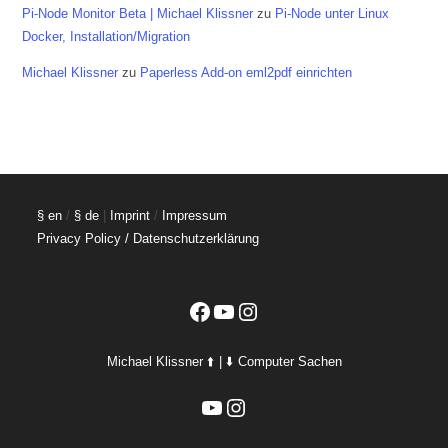
Pi-Node Monitor Beta | Michael Klissner
zu
Pi-Node unter Linux
Docker, Installation/Migration
Michael Klissner
zu
Paperless Add-on eml2pdf einrichten
§ en
/
§ de
|
Imprint
/
Impressum
Privacy Policy / Datenschutzerklärung
Facebook
YouTube
Instagram
Michael Klissner ⬆️ | ⬇️ Computer Sachen
YouTube
Instagram