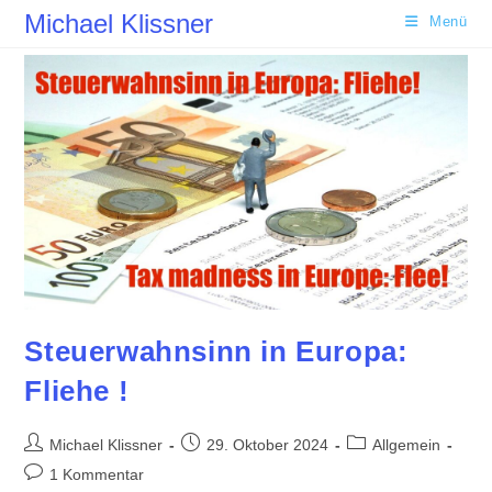
Zum
Michael Klissner
Menü
Inhalt
springen
Steuerwahnsinn in Europa:
Fliehe !
Beitrags-
Beitrag
Beitrags-
Michael Klissner
29. Oktober 2024
Allgemein
Autor:
veröffentlicht:
Kategorie:
Beitrags-
1 Kommentar