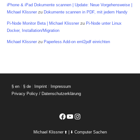
iPhone & iPad Dokumente scannen | Update: Neue Vorgehensweise |
Michael Klissner
zu
Dokumente scannen in PDF, mit jedem Handy
Pi-Node Monitor Beta | Michael Klissner
zu
Pi-Node unter Linux
Docker, Installation/Migration
Michael Klissner
zu
Paperless Add-on eml2pdf einrichten
§ en
/
§ de
|
Imprint
/
Impressum
Privacy Policy / Datenschutzerklärung
Facebook
YouTube
Instagram
Michael Klissner ⬆️ | ⬇️ Computer Sachen